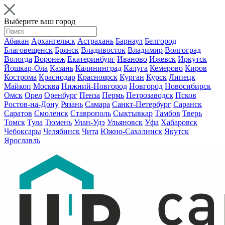
Выберите ваш город
Абакан
Архангельск
Астрахань
Барнаул
Белгород
Благовещенск
Брянск
Владивосток
Владимир
Волгоград
Вологда
Воронеж
Екатеринбург
Иваново
Ижевск
Иркутск
Йошкар-Ола
Казань
Калининград
Калуга
Кемерово
Киров
Кострома
Краснодар
Красноярск
Курган
Курск
Липецк
Майкоп
Москва
Нижний-Новгород
Новгород
Новосибирск
Омск
Орел
Оренбург
Пенза
Пермь
Петрозаводск
Псков
Ростов-на-Дону
Рязань
Самара
Санкт-Петербург
Саранск
Саратов
Смоленск
Ставрополь
Сыктывкар
Тамбов
Тверь
Томск
Тула
Тюмень
Улан-Удэ
Ульяновск
Уфа
Хабаровск
Чебоксары
Челябинск
Чита
Южно-Сахалинск
Якутск
Ярославль