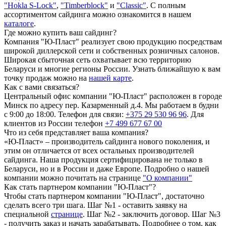
"Hokla S-Lock"
,
"Timberblock"
и
"Classic"
. С полным
ассортиментом сайдинга можно ознакомится в нашем
каталоге
.
Где можно купить ваш сайдинг?
Компания "Ю-Пласт" реализует свою продукцию посредствам
широкой диллерской сети и собственных розничных салонов.
Широкая сбыточная сеть охватывает всю территорию
Беларуси и многие регионы России. Узнать ближайшую к вам
точку продаж можно на
нашей карте
.
Как с вами связаться?
Центральный офис компании "Ю-Пласт" расположен в городе
Минск по адресу пер. Казарменный д.4. Мы работаем в будни
с 9:00 до 18:00. Телефон для связи:
+375 29 530 96 96
. Для
клиентов из России телефон
+7 499 677 67 00
Что из себя представляет ваша компания?
«Ю-Пласт» – производитель сайдинга нового поколения, и
этим он отличается от всех остальных производителей
сайдинга. Наша продукция сертифицирована не только в
Беларуси, но и в России и даже Европе. Подробно о нашей
компании можно почитать на странице
"О компании"
Как стать партнером компании "Ю-Пласт"?
Чтобы стать партнером компании "Ю-Пласт", достаточно
сделать всего три шага. Шаг №1 - оставить заявку на
специальной
странице
. Шаг №2 - заключить договор. Шаг №3
- получить заказ и начать зарабатывать. Подробнее о том, как